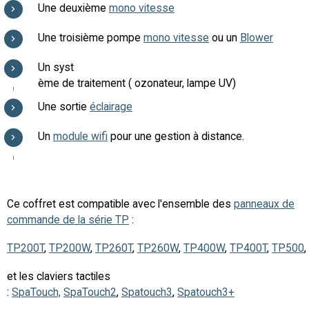
Une deuxième
mono vitesse
Une troisième pompe
mono vitesse
ou un
Blower
Un syst
ème de traitement ( ozonateur, lampe UV)
Une sortie
éclairage
Un
module wifi
pour une gestion à distance.
Ce coffret est compatible avec l'ensemble des
panneaux de
commande de la série TP
:
TP200T
,
TP200W
,
TP260T
,
TP260W
,
TP400W
,
TP400T
,
TP500
,
et les claviers tactiles
:
SpaTouch,
SpaTouch2
,
Spatouch3
,
Spatouch3+