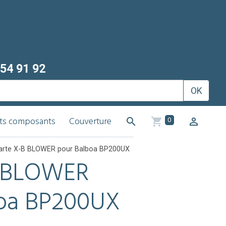
54 91 92
OK
its composants
Couverture
0
arte X-B BLOWER pour Balboa BP200UX
B BLOWER
boa BP200UX