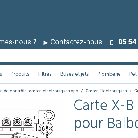
mes-nous ?
Contactez-nous
05 54 
s
Produits
Filtres
Buses et jets
Plomberie
Pet
ers de contrôle, cartes électroniques spa
Cartes Electroniques
C
Carte X-
pour Bal