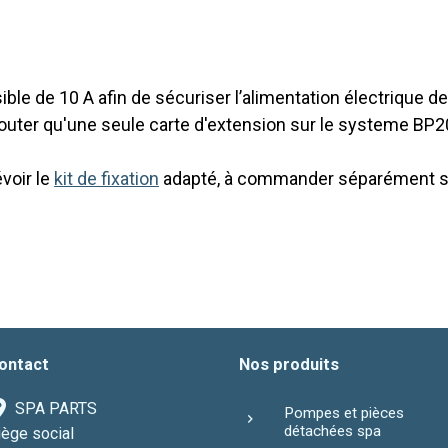
sible de 10 A afin de sécuriser l’alimentation électrique 
outer qu'une seule carte d'extension sur le systeme BP
évoir le
kit de fixation
adapté, à commander séparément si 
ontact
Nos produits
SPA PARTS
Pompes et pièces
détachées spa
iège social