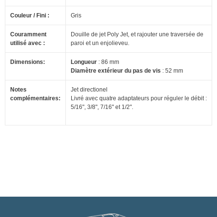
Couleur / Fini :
Gris
Couramment
Douille de jet Poly Jet, et rajouter une traversée de
utilisé avec :
paroi et un enjolieveu.
Dimensions:
Longueur
: 86 mm
Diamètre extérieur du pas de vis
: 52 mm
Notes
Jet directionel
complémentaires:
Livré avec quatre adaptateurs pour réguler le débit :
5/16", 3/8", 7/16" et 1/2".