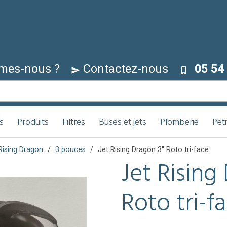
mes-nous ?
Contactez-nous
05 54 
s
Produits
Filtres
Buses et jets
Plomberie
Pet
Rising Dragon
3 pouces
Jet Rising Dragon 3'' Roto tri-face
Jet Rising 
Roto tri-f