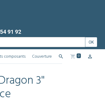
54 91 92
OK
its composants
Couverture
0
Dragon 3''
ace