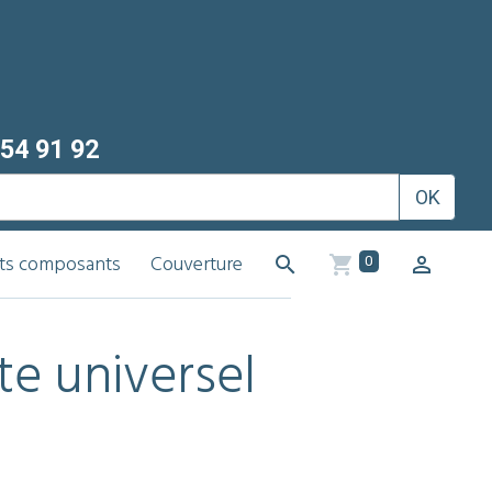
54 91 92
OK
its composants
Couverture
0
te universel