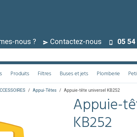
mes-nous ?
Contactez-nous
05 54 
s
Produits
Filtres
Buses et jets
Plomberie
Pet
ACCESSOIRES
Appui-Têtes
Appuie-tête universel KB252
Appuie-tê
KB252