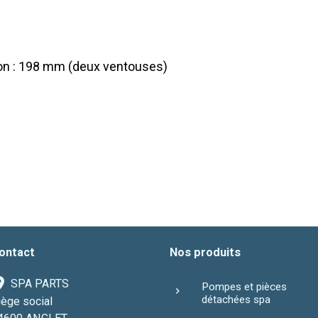
ion : 198 mm (deux ventouses)
ontact
Nos produits
SPA PARTS
Pompes et pièces
détachées spa
iège social