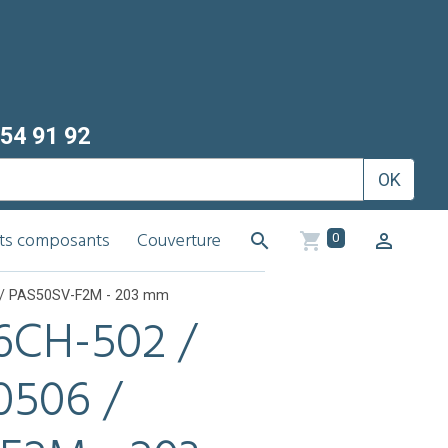
54 91 92
OK
its composants
Couverture
0
6 / PAS50SV-F2M - 203 mm
 6CH-502 /
0506 /