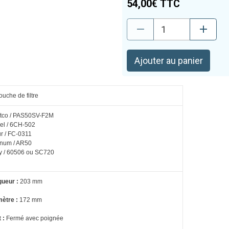
54,00€ TTC
Ajouter au panier
ouche de filtre
tco / PAS50SV-F2M
el / 6CH-502
ur / FC-0311
num / AR50
y / 60506 ou
SC720
ueur :
203 mm
ètre :
172 mm
 :
Fermé avec poignée