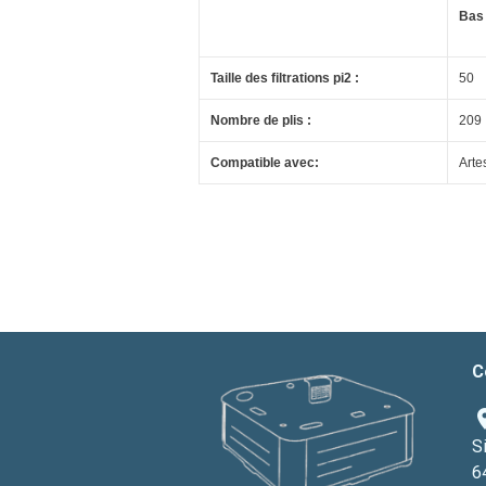
Bas 
Taille des filtrations pi2 :
50
Nombre de plis :
209
Compatible avec:
Arte
C
S
6