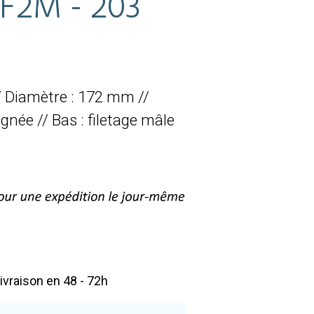
F2M - 203
 Diamètre : 172 mm //
gnée // Bas : filetage mâle
livraison en 48 - 72h