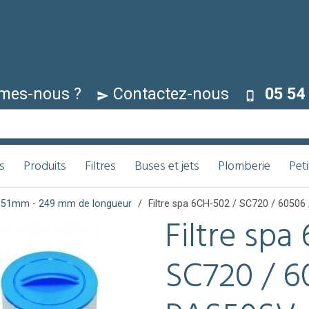
mes-nous ?
Contactez-nous
05 54 
s
Produits
Filtres
Buses et jets
Plomberie
Pet
s 151mm - 249 mm de longueur
Filtre spa 6CH-502 / SC720 / 6050
Filtre spa
SC720 / 6