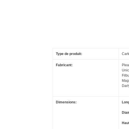
Type de produit:
Cart
Fabricant:
Plea
Unic
Filb
Mag
Darl
Dimensions:
Long
Diam
Haut