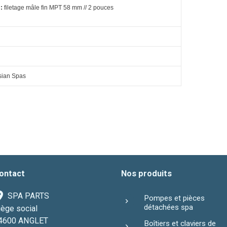
:
filetage mâle fin MPT
58 mm // 2 pouces
sian Spas
ontact
Nos produits
SPA PARTS
Pompes et pièces
détachées spa
iège social
4600 ANGLET
Boîtiers et claviers de