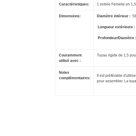
Caractéristiques:
1 entrée Femelle en 1,5
Dimensions:
Diamètre intérieur :
5
Longueur extérieure :
Profondeur/Diamètre 
Couramment
Tuyau rigide de 1,5 pou
utilisé avec :
Notes
Il est préférable d'util
complémentaires:
pour assembler.
La tuya