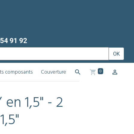
54 91 92
OK
its composants
Couverture
0
 en 1,5" - 2
1,5"