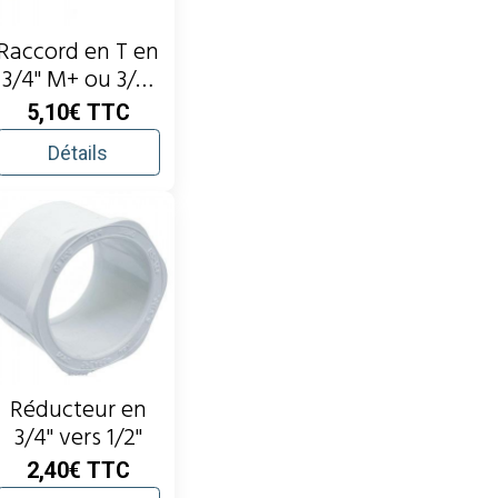
Raccord en T en
3/4" M+ ou 3/8"
F
5,10€
TTC
Détails
Réducteur en
3/4" vers 1/2"
2,40€
TTC