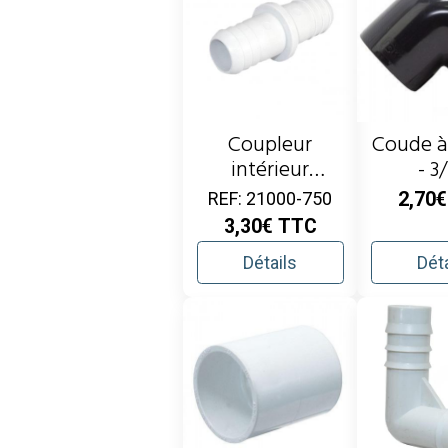
Coupleur
Coude à
intérieur
- 3
cannelé pour
REF: 21000-750
2,70
tuyaux en 3/4"
3,30€
TTC
Détails
Déta