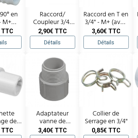
90° en
Raccord/
Raccord en T en
 - M+
Coupleur 3/4"
3/4" - M+ (avec
nelé
M+
sortie en 3/8")
€
TTC
2,90€
TTC
3,60€
TTC
ils
Détails
Détails
hette
Adaptateur
Collier de
nge de
vanne de
Serrage en 3/4"
n 3/4" -
vidange 3/4"
€
TTC
3,40€
TTC
0,85€
TTC
M+
pour tuyau