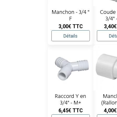
Manchon - 3/4 "
Coude 
F
3/4"
can
3,00€
TTC
3,40
Détails
Déta
Raccord Y en
Manc
3/4" - M+
(Rallo
tuyau) e
6,45€
TTC
4,00
M/