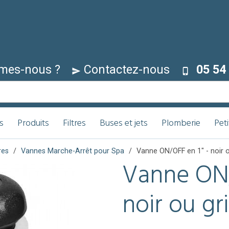
mes-nous ?
Contactez-nous
05 54 
s
Produits
Filtres
Buses et jets
Plomberie
Pet
res
Vannes Marche-Arrêt pour Spa
Vanne ON/OFF en 1" - noir o
Vanne ON/
noir ou gr