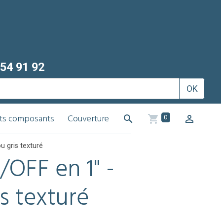
54 91 92
OK
its composants
Couverture
0
u gris texturé
OFF en 1" -
is texturé