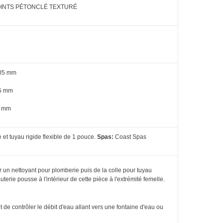
 POINTS PÉTONCLÉ TEXTURÉ
05 mm
5 mm
 mm
 et tuyau rigide flexible de 1 pouce.
Spas:
Coast Spas
iser un nettoyant pour plomberie puis de la colle pour tuyau
uterie pousse à l'intérieur de cette pièce à l'extrémité femelle.
 de contrôler le débit d'eau allant vers une fontaine d'eau ou