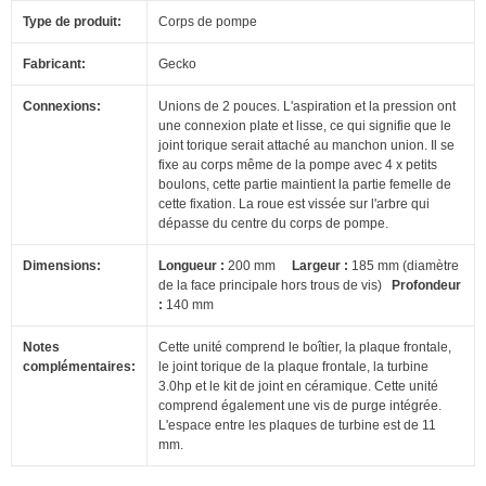
Type de produit:
Corps de pompe
Fabricant:
Gecko
Connexions:
Unions de 2 pouces.
L'aspiration et la pression ont
une connexion plate et lisse, ce qui signifie que le
joint torique serait attaché au manchon union. Il
se
fixe au corps même de la pompe avec 4 x petits
boulons, cette partie maintient la partie femelle de
cette fixation.
La roue est vissée sur l'arbre qui
dépasse du centre du corps de pompe.
Dimensions:
Longueur :
200 mm
Largeur :
185 mm (diamètre
de la face principale hors trous de vis)
Profondeur
:
140 mm
Notes
Cette unité comprend le boîtier, la plaque frontale,
complémentaires:
le joint torique de la plaque frontale, la turbine
3.0hp et le kit de joint en céramique.
Cette unité
comprend également une vis de purge intégrée.
L'espace entre les plaques de turbine est de 11
mm.