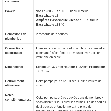
commune :
Power:
Volts :
230 /
Hz :
50 /
HP du moteur
Basse/haute :
2
Ampères Basse/haute vitesse :
9
/ tr/min
Basse/haute :
2 840
Connexions de
2 raccords de 2 pouces
plomberie :
Connections
Livré sans cordon.
Le cordon à 3 broches peut être
electriques:
commandé séparément ou vous pouvez utiliser
votre ancien câble.
Dimensions:
Longueur :
379 mm
Hauteur :
232 mm
Profondeur
:
202 mm
Couramment
Cette pompe peut être utilisée sur une variété de
utilisé avec :
spas.
Notes
Cette pompe peut être trouvée dans de nombreux
complémentaires:
spas différents sous diverses formes.
Il a des sorties
de 2 pouces et fonctionnera à la place de