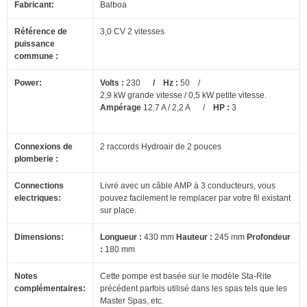
Fabricant:
Balboa
Référence de
3,0 CV 2 vitesses
puissance
commune :
Power:
Volts :
230
/ Hz :
50 /
2,9 kW grande vitesse / 0,5 kW petite vitesse.
Ampérage
12,7 A / 2,2 A /
HP :
3
Connexions de
2 raccords Hydroair de 2 pouces
plomberie :
Connections
Livré avec un câble AMP à 3 conducteurs, vous
electriques:
pouvez facilement le remplacer par votre fil existant
sur place.
Dimensions:
Longueur :
430 mm
Hauteur :
245 mm
Profondeur
:
180 mm
Notes
Cette pompe est basée sur le modèle Sta-Rite
complémentaires:
précédent parfois utilisé dans les spas tels que les
Master Spas, etc.