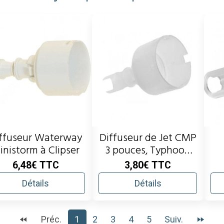
ffuseur Waterway
Diffuseur de Jet CMP
inistorm à Clipser
3 pouces, Typhoon
(clip in)
6,48€
TTC
3,80€
TTC
Détails
Détails
Préc.
1
2
3
4
5
Suiv.