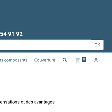
54 91 92
OK
its composants
Couverture
0
 sensations et des avantages