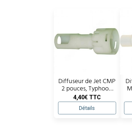
Diffuseur de Jet CMP
Di
2 pouces, Typhoon
M
(clip in)
4,40€
TTC
Détails